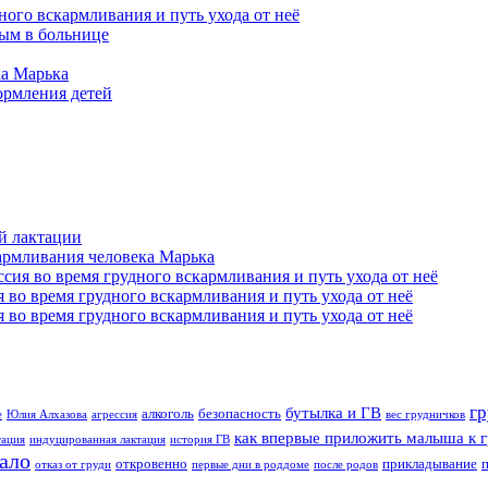
ного вскармливания и путь ухода от неё
ым в больнице
ка Марька
ормления детей
й лактации
армливания человека Марька
сия во время грудного вскармливания и путь ухода от неё
 во время грудного вскармливания и путь ухода от неё
 во время грудного вскармливания и путь ухода от неё
гр
бутылка и ГВ
алкоголь
безопасность
е
Юлия Алхазова
агрессия
вес грудничков
как впервые приложить малыша к 
тация
индуцированная лактация
история ГВ
ало
откровенно
прикладывание
отказ от груди
первые дни в роддоме
после родов