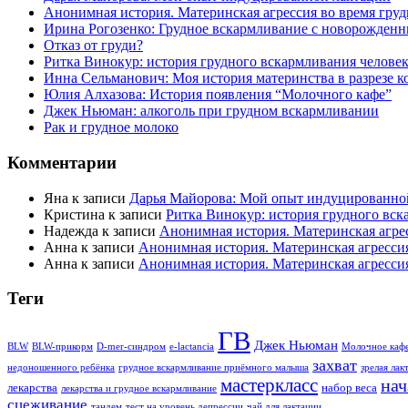
Анонимная история. Материнская агрессия во время груд
Ирина Рогозенко: Грудное вскармливание с новорожденн
Отказ от груди?
Ритка Винокур: история грудного вскармливания челове
Инна Сельманович: Моя история материнства в разрезе к
Юлия Алхазова: История появления “Молочного кафе”
Джек Ньюман: алкоголь при грудном вскармливании
Рак и грудное молоко
Комментарии
Яна
к записи
Дарья Майорова: Мой опыт индуцированно
Кристина
к записи
Ритка Винокур: история грудного вск
Надежда
к записи
Анонимная история. Материнская агрес
Анна
к записи
Анонимная история. Материнская агрессия
Анна
к записи
Анонимная история. Материнская агрессия
Теги
ГВ
Джек Ньюман
BLW
BLW-прикорм
D-mer-синдром
e-lactancia
Молочное каф
захват
недоношенного ребёнка
грудное вскармливание приёмного малыша
зрелая лак
мастеркласс
нач
лекарства
набор веса
лекарства и грудное вскармливание
сцеживание
тандем
тест на уровень депрессии
чай для лактации