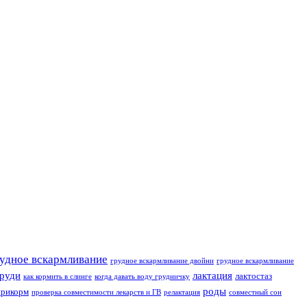
удное вскармливание
грудное вскармливание двойни
грудное вскармливание
груди
лактация
лактостаз
как кормить в слинге
когда давать воду грудничку
роды
прикорм
проверка совместимости лекарств и ГВ
релактация
совместный сон