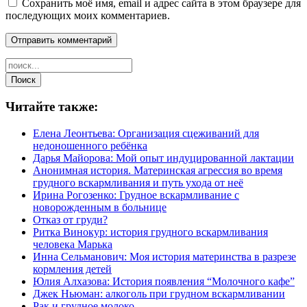
Сохранить моё имя, email и адрес сайта в этом браузере для
последующих моих комментариев.
Читайте также:
Елена Леонтьева: Организация сцеживаний для
недоношенного ребёнка
Дарья Майорова: Мой опыт индуцированной лактации
Анонимная история. Материнская агрессия во время
грудного вскармливания и путь ухода от неё
Ирина Рогозенко: Грудное вскармливание с
новорожденным в больнице
Отказ от груди?
Ритка Винокур: история грудного вскармливания
человека Марька
Инна Сельманович: Моя история материнства в разрезе
кормления детей
Юлия Алхазова: История появления “Молочного кафе”
Джек Ньюман: алкоголь при грудном вскармливании
Рак и грудное молоко