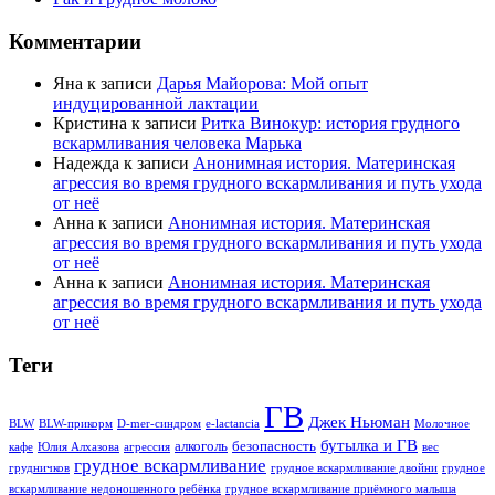
Комментарии
Яна
к записи
Дарья Майорова: Мой опыт
индуцированной лактации
Кристина
к записи
Ритка Винокур: история грудного
вскармливания человека Марька
Надежда
к записи
Анонимная история. Материнская
агрессия во время грудного вскармливания и путь ухода
от неё
Анна
к записи
Анонимная история. Материнская
агрессия во время грудного вскармливания и путь ухода
от неё
Анна
к записи
Анонимная история. Материнская
агрессия во время грудного вскармливания и путь ухода
от неё
Теги
ГВ
Джек Ньюман
BLW
BLW-прикорм
D-mer-синдром
e-lactancia
Молочное
бутылка и ГВ
алкоголь
безопасность
кафе
Юлия Алхазова
агрессия
вес
грудное вскармливание
грудничков
грудное вскармливание двойни
грудное
вскармливание недоношенного ребёнка
грудное вскармливание приёмного малыша